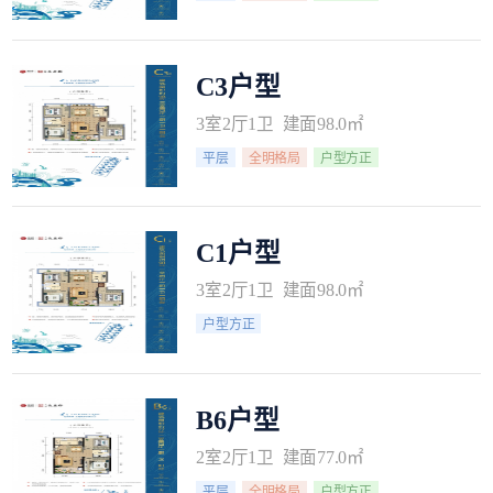
C3户型
3室2厅1卫 建面98.0㎡
平层
全明格局
户型方正
C1户型
3室2厅1卫 建面98.0㎡
户型方正
B6户型
2室2厅1卫 建面77.0㎡
平层
全明格局
户型方正