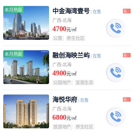
本月热盘
中金海湾壹号
| 在售
广西-北海
4700
元/㎡
公寓
养生社区
本月热盘
融创海映兰屿
| 在售
广西-北海
4900
元/㎡
公园地产
宜居生态
海悦华府
| 在售
广西-北海
6800
元/㎡
旅游地产
养生社区