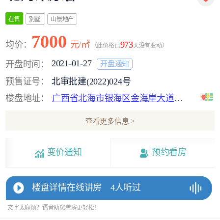
别墅
山景地产
在售
7000
均价：
元/㎡
973
（此价格已
天没有变动）
2021-01-27
开盘时间：
开盘通知
预售证号：
北审批建(2022)024号
楼盘地址：
广西省北海市银海区金海岸大道与新世纪大道交汇处
查看更多信息 >
变价通知
预约看房
楼盘详情在线讲房
4人听过
文字太麻烦？语音助您看房更轻松！