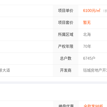
项目单价
6100元/㎡
（参
项目套价
暂无
所属区域
北海
产权年限
70年
总户数
6745户
景大道
开发商
钰城房地产开
楼盘优惠
全款享98折