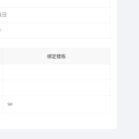
31日
0
绑定楼栋
9#