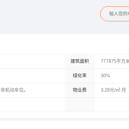
建筑面积
777875平方
绿化率
30%
1个非机动车位。
物业费
3.28元/㎡·月