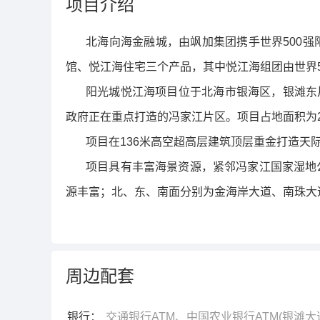
项目介绍
北海向海金融城，由飒加集团携手世界500
馆、悦江海住宅三个产品，其中悦江海组团由世界5
阳光城悦江海项目位于北海市银海区，银滩东
政府正在重点打造的冯家江片区。项目占地面积为24.
项目在136米高空超高层建筑顶层重金打造
项目具有丰富海景资源，紧邻冯家江国家湿地
源丰富；北、东、南面分别为金海岸大道、南珠大
周边配套
银行：
交通银行ATM、中国农业银行ATM(银滩大