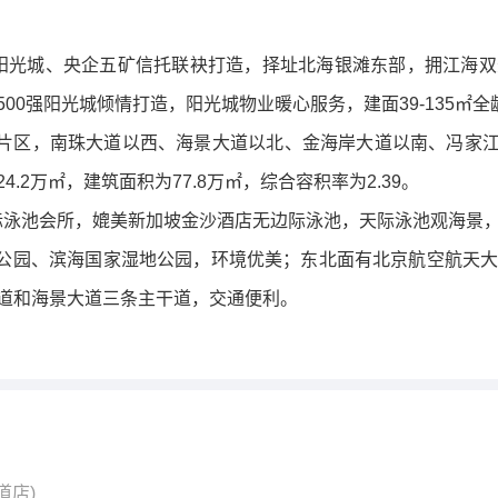
强阳光城、央企五矿信托联袂打造，择址北海银滩东部，拥江海
00强阳光城倾情打造，阳光城物业暖心服务，建面39-135㎡
片区，南珠大道以西、海景大道以北、金海岸大道以南、冯家江国
2万㎡，建筑面积为77.8万㎡，综合容积率为2.39。
天际泳池会所，媲美新加坡金沙酒店无边际泳池，天际泳池观海景
公园、滨海国家湿地公园，环境优美；东北面有北京航空航天
道和海景大道三条主干道，交通便利。
道店)