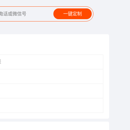
一键定制
米